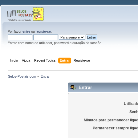
Por favor
entre
ou
registe-se
.
Entrar com nome de utilizador, password e duração da sessão
Início
Ajuda
Recent Topics
Entrar
Registe-se
Selos-Postais.com
»
Entrar
Entrar
Utilizad
Senh
Minutos para permanecer liga
Permanecer sempre ligad