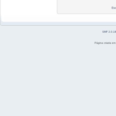
Esq
SMF 2.0.1
Página criada em