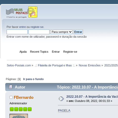
Por favor
entre
ou
registe-se
.
Entrar com nome de utilizador, password e duração da sessão
Início
Ajuda
Recent Topics
Entrar
Registe-se
Selos-Postais.com
»
.:: Filatelia de Portugal e Ilhas ::.
»
Novas Emissões
»
2021/2025
Páginas: [
1
]
Ir para o fundo
Autor
Tópico: 2022.10.07 - A Importânc
2022.10.07 - A Importância da Vac
FBernardo
«
em:
Outubro 08, 2022, 00:01:33 »
Administrador
PAGELA