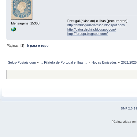
Portugal (clássico) e Ilhas (precursores).
Mensagens: 15363
http://emblogadafilatelica.blogspot.com/
http://gatosdephila.blogspot.com/
http://furospt.blogspot.com/
Páginas: [
1
]
Ir para o topo
Selos-Postais.com
»
.:: Filatelia de Portugal e Ilhas ::.
»
Novas Emissões
»
2021/2025
SMF 2.0.1
Página criada em