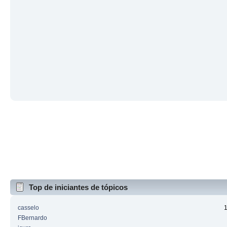
Top de iniciantes de tópicos
casselo
FBernardo