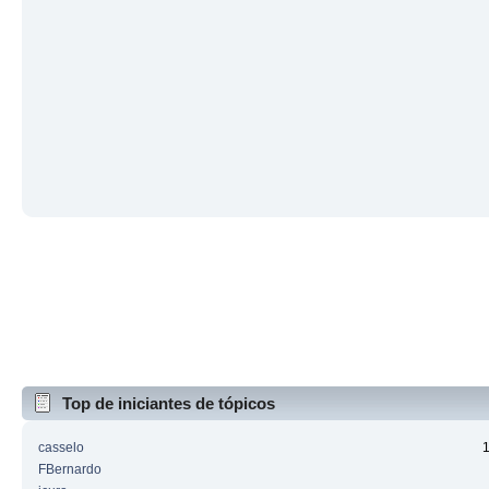
Top de iniciantes de tópicos
casselo
FBernardo