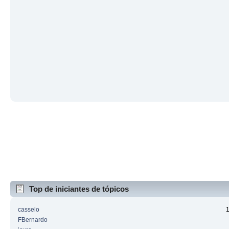
Top de iniciantes de tópicos
casselo
FBernardo