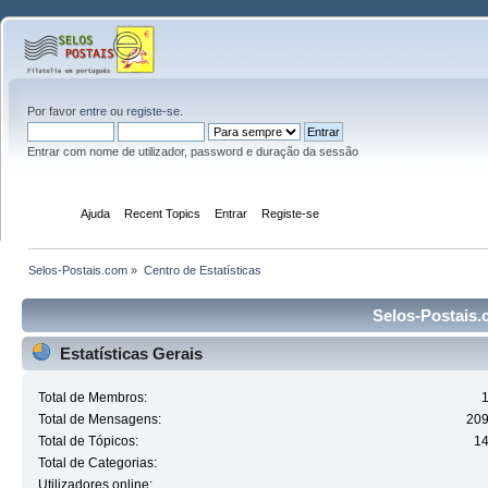
Por favor
entre
ou
registe-se
.
Entrar com nome de utilizador, password e duração da sessão
Início
Ajuda
Recent Topics
Entrar
Registe-se
Selos-Postais.com
»
Centro de Estatísticas
Selos-Postais.c
Estatísticas Gerais
Total de Membros:
Total de Mensagens:
20
Total de Tópicos:
1
Total de Categorias:
Utilizadores online: