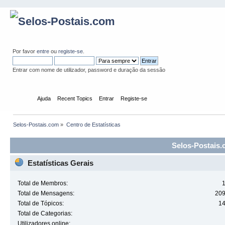
Por favor
entre
ou
registe-se
.
Entrar com nome de utilizador, password e duração da sessão
Início
Ajuda
Recent Topics
Entrar
Registe-se
Selos-Postais.com
»
Centro de Estatísticas
Selos-Postais.c
Estatísticas Gerais
Total de Membros:
Total de Mensagens:
20
Total de Tópicos:
1
Total de Categorias:
Utilizadores online: