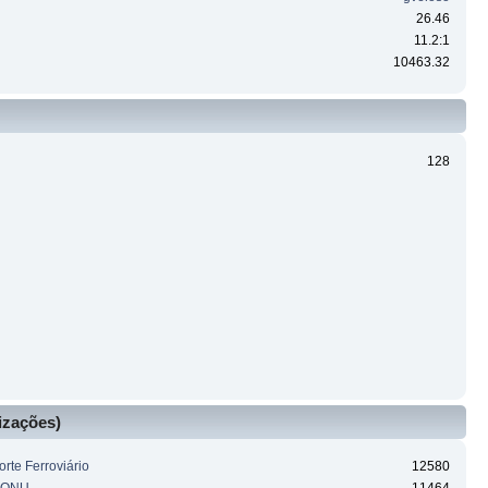
26.46
11.2:1
10463.32
128
izações)
rte Ferroviário
12580