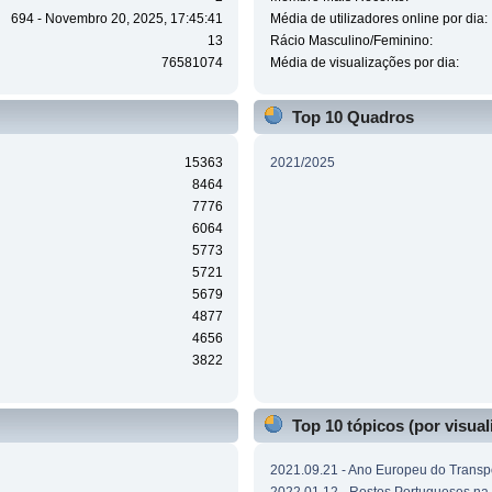
694 - Novembro 20, 2025, 17:45:41
Média de utilizadores online por dia:
13
Rácio Masculino/Feminino:
76581074
Média de visualizações por dia:
Top 10 Quadros
15363
2021/2025
8464
7776
6064
5773
5721
5679
4877
4656
3822
Top 10 tópicos (por visual
2021.09.21 - Ano Europeu do Transpo