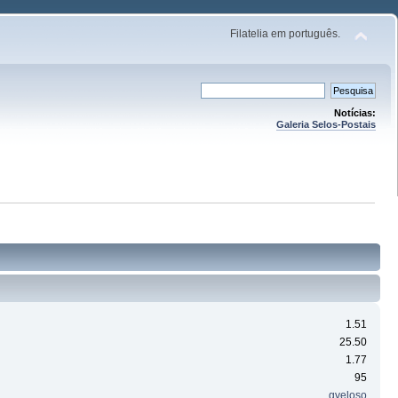
Filatelia em português.
Notícias:
Galeria Selos-Postais
1.51
25.50
1.77
95
gveloso