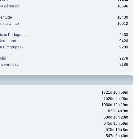
a ONU
11464
sia Aérea do
10696
ventude
10430
ho da União
10012
uição Portuguesa
9463
Ucraniano
9420
 (3.º grupo) -
9289
ação
9278
ia Formosa
9186
1721d 10h 56m
1526d 6h 28m
1080d 12h 19m
822d 4h 9m
680d 18h 20m
645d 15h 58m
575d 16h 8m
547d 3h 40m