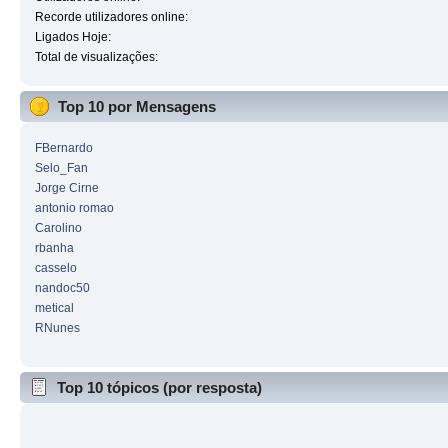
Recorde utilizadores online:
Ligados Hoje:
Total de visualizações:
Top 10 por Mensagens
FBernardo
Selo_Fan
Jorge Cirne
antonio romao
Carolino
rbanha
casselo
nandoc50
metical
RNunes
Top 10 tópicos (por resposta)