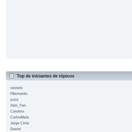
Top de iniciantes de tópicos
casselo
FBernardo
jcura
Selo_Fan
Carolino
CarlosMaia
Jorge Cirne
Daniel