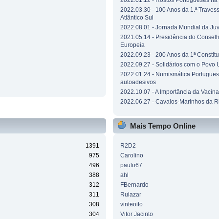
2022.01.12 - Rostos Portugueses n
2022.03.30 - 100 Anos da 1.ª Traves
Atlântico Sul
2022.08.01 - Jornada Mundial da Ju
2021.05.14 - Presidência do Consel
Europeia
2022.09.23 - 200 Anos da 1ª Constit
2022.09.27 - Solidários com o Povo 
2022.01.24 - Numismática Portuguesa
autoadesivos
2022.10.07 - A Importância da Vacin
2022.06.27 - Cavalos-Marinhos da R
Mais Tempo Online
1391
R2D2
975
Carolino
496
paulo67
388
ahl
312
FBernardo
311
Ruiazar
308
vinteoito
304
Vitor Jacinto