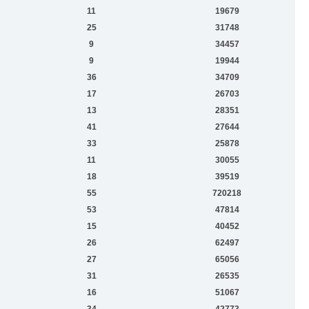
11
19679
25
31748
9
34457
9
19944
36
34709
17
26703
13
28351
41
27644
33
25878
11
30055
18
39519
55
720218
53
47814
15
40452
26
62497
27
65056
31
26535
16
51067
34
42773