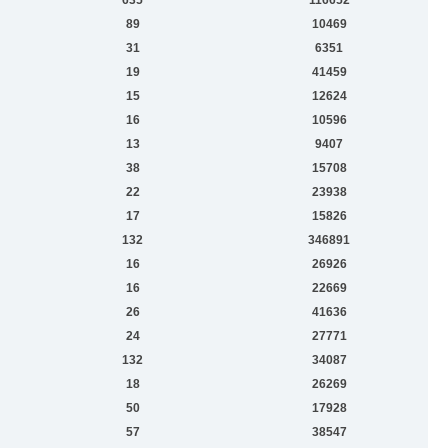
89
10469
31
6351
19
41459
15
12624
16
10596
13
9407
38
15708
22
23938
17
15826
132
346891
16
26926
16
22669
26
41636
24
27771
132
34087
18
26269
50
17928
57
38547