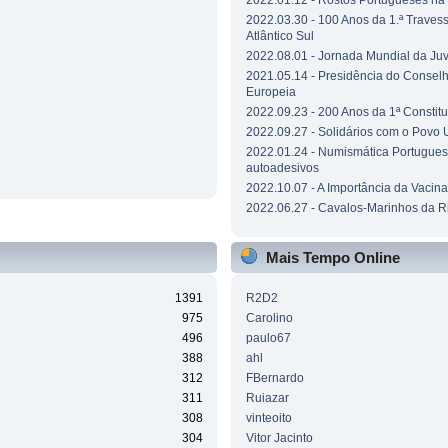
2022.01.12 - Rostos Portugueses n
2022.03.30 - 100 Anos da 1.ª Traves
Atlântico Sul
2022.08.01 - Jornada Mundial da Ju
2021.05.14 - Presidência do Consel
Europeia
2022.09.23 - 200 Anos da 1ª Constit
2022.09.27 - Solidários com o Povo 
2022.01.24 - Numismática Portuguesa
autoadesivos
2022.10.07 - A Importância da Vacin
2022.06.27 - Cavalos-Marinhos da R
Mais Tempo Online
1391
R2D2
975
Carolino
496
paulo67
388
ahl
312
FBernardo
311
Ruiazar
308
vinteoito
304
Vitor Jacinto