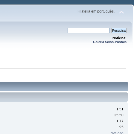
Filatelia em português.
Notícias:
Galeria Selos-Postais
1.51
25.50
1.77
95
gveloso