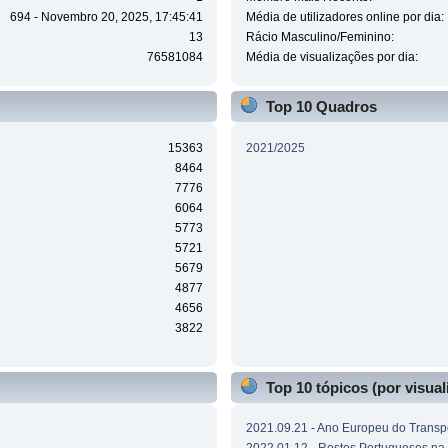
694 - Novembro 20, 2025, 17:45:41
Média de utilizadores online por dia:
13
Rácio Masculino/Feminino:
76581084
Média de visualizações por dia:
Top 10 Quadros
15363
2021/2025
8464
7776
6064
5773
5721
5679
4877
4656
3822
Top 10 tópicos (por visual
2021.09.21 - Ano Europeu do Transpo