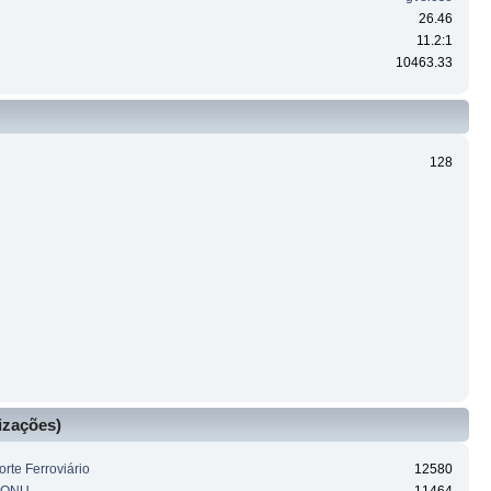
26.46
11.2:1
10463.33
128
izações)
rte Ferroviário
12580