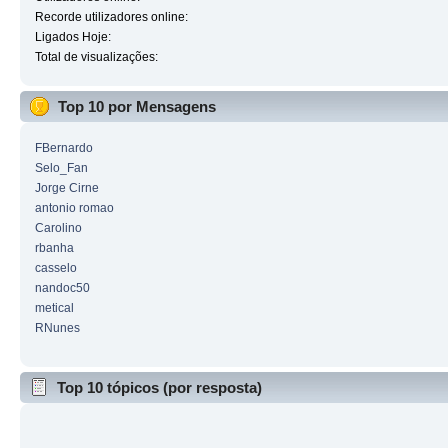
Recorde utilizadores online:
Ligados Hoje:
Total de visualizações:
Top 10 por Mensagens
FBernardo
Selo_Fan
Jorge Cirne
antonio romao
Carolino
rbanha
casselo
nandoc50
metical
RNunes
Top 10 tópicos (por resposta)