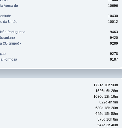
a ONU
11464
sia Aérea do
10696
ventude
10430
ho da União
10012
uição Portuguesa
9463
Ucraniano
9420
 (3.º grupo) -
9289
ação
9278
ia Formosa
9187
1721d 10h 56m
1526d 6h 28m
1080d 12h 19m
822d 4h 9m
680d 18h 20m
645d 15h 58m
575d 16h 8m
547d 3h 40m