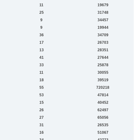
11
19679
25
31748
9
34457
9
19944
36
34709
17
26703
13
28351
41
27644
33
25878
11
30055
18
39519
55
720218
53
47814
15
40452
26
62497
27
65056
31
26535
16
51067
34
42773