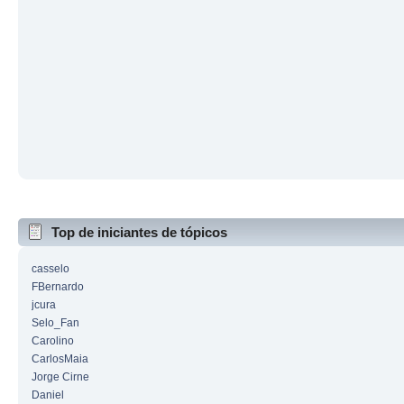
Top de iniciantes de tópicos
casselo
FBernardo
jcura
Selo_Fan
Carolino
CarlosMaia
Jorge Cirne
Daniel