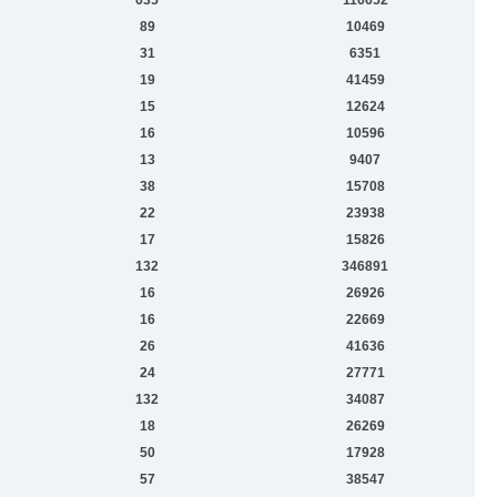
89
10469
31
6351
19
41459
15
12624
16
10596
13
9407
38
15708
22
23938
17
15826
132
346891
16
26926
16
22669
26
41636
24
27771
132
34087
18
26269
50
17928
57
38547