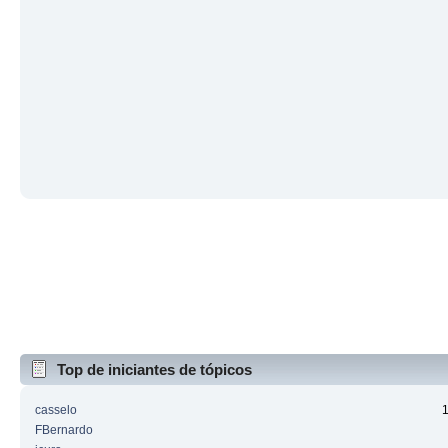
Top de iniciantes de tópicos
casselo
FBernardo