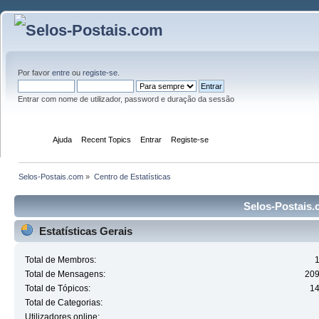
Por favor
entre
ou
registe-se
.
Entrar com nome de utilizador, password e duração da sessão
Início
Ajuda
Recent Topics
Entrar
Registe-se
Selos-Postais.com
»
Centro de Estatísticas
Selos-Postais.c
Estatísticas Gerais
Total de Membros:
Total de Mensagens:
20
Total de Tópicos:
1
Total de Categorias:
Utilizadores online: