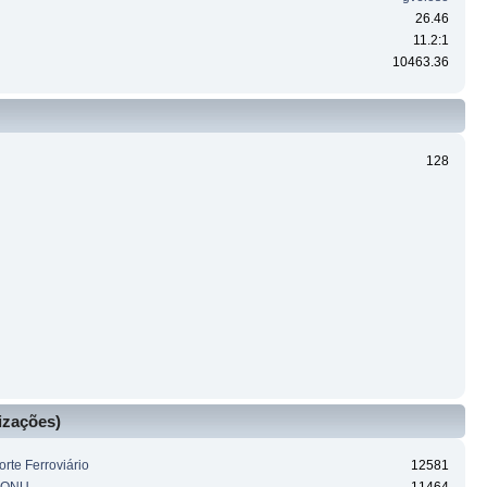
26.46
11.2:1
10463.36
128
izações)
rte Ferroviário
12581