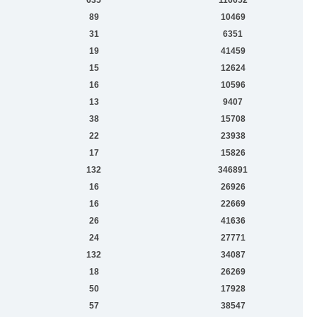
89
10469
31
6351
19
41459
15
12624
16
10596
13
9407
38
15708
22
23938
17
15826
132
346891
16
26926
16
22669
26
41636
24
27771
132
34087
18
26269
50
17928
57
38547