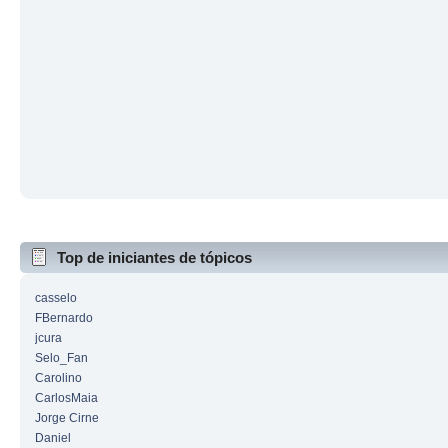
Top de iniciantes de tópicos
casselo
FBernardo
jcura
Selo_Fan
Carolino
CarlosMaia
Jorge Cirne
Daniel