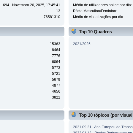
694 - Novembro 20, 2025, 17:45:41
Média de utilizadores online por dia:
13
Rácio Masculino/Feminino:
76581310
Média de visualizações por dia:
Top 10 Quadros
15363
2021/2025
8464
7776
6064
5773
5721
5679
4877
4656
3822
Top 10 tópicos (por visual
2021.09.21 - Ano Europeu do Transpo