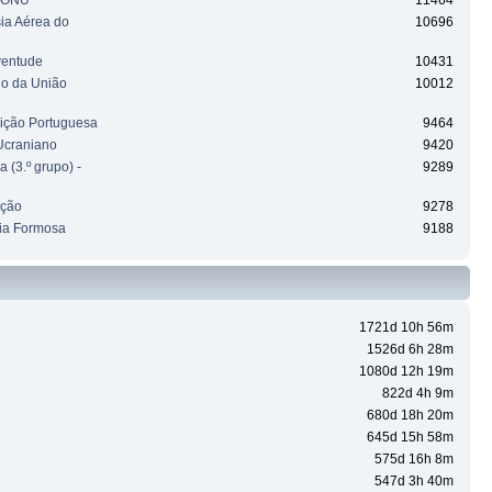
a ONU
11464
sia Aérea do
10696
ventude
10431
ho da União
10012
uição Portuguesa
9464
Ucraniano
9420
 (3.º grupo) -
9289
ação
9278
ia Formosa
9188
1721d 10h 56m
1526d 6h 28m
1080d 12h 19m
822d 4h 9m
680d 18h 20m
645d 15h 58m
575d 16h 8m
547d 3h 40m