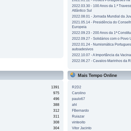
2022.01.12 - Rostos Portugueses n
2022.03.30 - 100 Anos da 1.ª Traves
Atlântico Sul
2022.08.01 - Jornada Mundial da Ju
2021.05.14 - Presidência do Consel
Europeia
2022.09.23 - 200 Anos da 1ª Constit
2022.09.27 - Solidários com o Povo 
2022.01.24 - Numismática Portuguesa
autoadesivos
2022.10.07 - A Importância da Vacin
2022.06.27 - Cavalos-Marinhos da R
Mais Tempo Online
1391
R2D2
975
Carolino
496
paulo67
388
ahl
312
FBernardo
311
Ruiazar
308
vinteoito
304
Vitor Jacinto