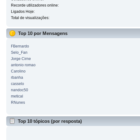
Recorde utilizadores online:
Ligados Hoje:
Total de visualizações:
Top 10 por Mensagens
FBernardo
Selo_Fan
Jorge Cirne
antonio romao
Carolino
rbanha
casselo
nandoc50
metical
RNunes
Top 10 tópicos (por resposta)