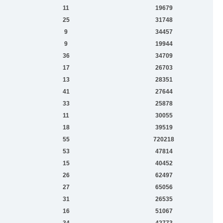
11
19679
25
31748
9
34457
9
19944
36
34709
17
26703
13
28351
41
27644
33
25878
11
30055
18
39519
55
720218
53
47814
15
40452
26
62497
27
65056
31
26535
16
51067
34
42773