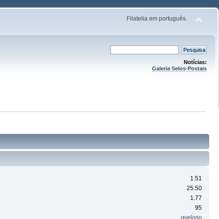
Filatelia em português.
Notícias:
Galeria Selos-Postais
1.51
25.50
1.77
95
gveloso