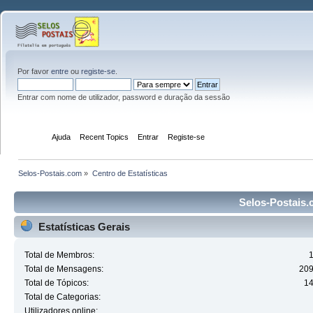
Por favor
entre
ou
registe-se
.
Entrar com nome de utilizador, password e duração da sessão
Início
Ajuda
Recent Topics
Entrar
Registe-se
Selos-Postais.com
»
Centro de Estatísticas
Selos-Postais.c
Estatísticas Gerais
Total de Membros:
Total de Mensagens:
20
Total de Tópicos:
1
Total de Categorias:
Utilizadores online: