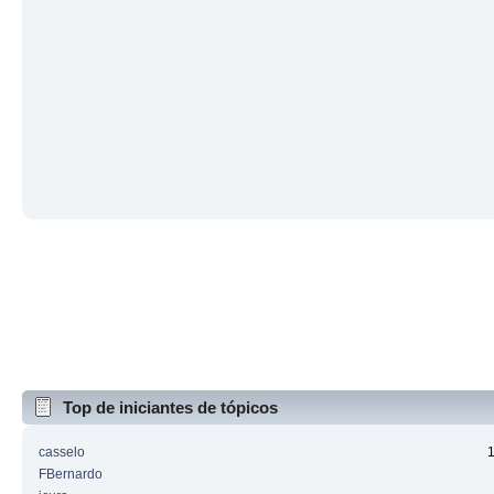
Top de iniciantes de tópicos
casselo
FBernardo