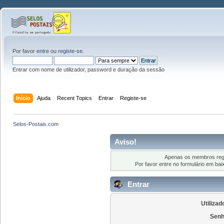
Por favor
entre
ou
registe-se
.
Entrar com nome de utilizador, password e duração da sessão
Início
Ajuda
Recent Topics
Entrar
Registe-se
Selos-Postais.com
Aviso!
Apenas os membros regi
Por favor entre no formulário em ba
Entrar
Utilizad
Senh