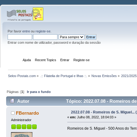
Por favor
entre
ou
registe-se
.
Entrar com nome de utilizador, password e duração da sessão
Início
Ajuda
Recent Topics
Entrar
Registe-se
Selos-Postais.com
»
.:: Filatelia de Portugal e Ilhas ::.
»
Novas Emissões
»
2021/2025
Páginas: [
1
]
Ir para o fundo
Autor
Tópico: 2022.07.08 - Romeiros de 
2022.07.08 - Romeiros de S. Miguel... 
FBernardo
«
em:
Julho 08, 2022, 18:04:03 »
Administrador
Romeiros de S. Miguel - 500 Anos do Ter