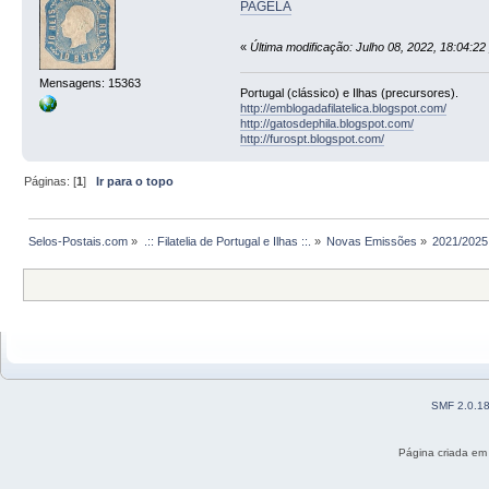
PAGELA
«
Última modificação: Julho 08, 2022, 18:04:2
Mensagens: 15363
Portugal (clássico) e Ilhas (precursores).
http://emblogadafilatelica.blogspot.com/
http://gatosdephila.blogspot.com/
http://furospt.blogspot.com/
Páginas: [
1
]
Ir para o topo
Selos-Postais.com
»
.:: Filatelia de Portugal e Ilhas ::.
»
Novas Emissões
»
2021/2025
SMF 2.0.1
Página criada em