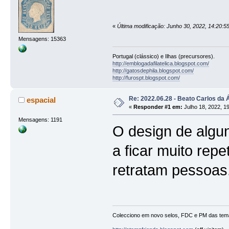
«
Última modificação: Junho 30, 2022, 14:20:5
Mensagens: 15363
Portugal (clássico) e Ilhas (precursores).
http://emblogadafilatelica.blogspot.com/
http://gatosdephila.blogspot.com/
http://furospt.blogspot.com/
Re: 2022.06.28 - Beato Carlos da 
espacial
«
Responder #1 em:
Julho 18, 2022, 19
Mensagens: 1191
O design de algu
a ficar muito repe
retratam pessoas
Colecciono em novo selos, FDC e PM das tem