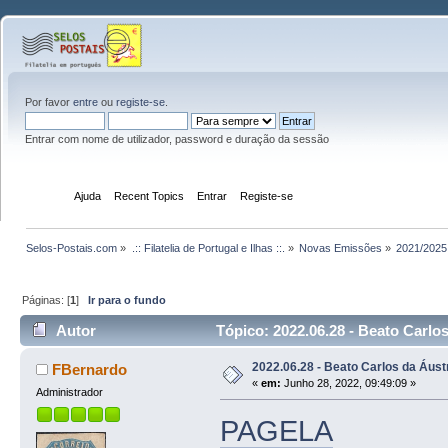
Por favor
entre
ou
registe-se
.
Entrar com nome de utilizador, password e duração da sessão
Início
Ajuda
Recent Topics
Entrar
Registe-se
Selos-Postais.com
»
.:: Filatelia de Portugal e Ilhas ::.
»
Novas Emissões
»
2021/2025
Páginas: [
1
]
Ir para o fundo
Autor
Tópico: 2022.06.28 - Beato Carlos
2022.06.28 - Beato Carlos da Áust
FBernardo
«
em:
Junho 28, 2022, 09:49:09 »
Administrador
PAGELA