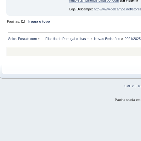
http://stampfriends.blogspot.com
(sff visitem)
Loja Delcampe:
http://www.delcampe.net/stores/
Páginas: [
1
]
Ir para o topo
Selos-Postais.com
»
.:: Filatelia de Portugal e Ilhas ::.
»
Novas Emissões
»
2021/2025
SMF 2.0.1
Página criada em