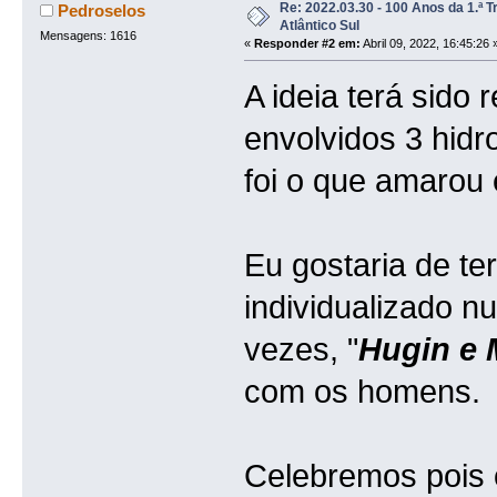
Re: 2022.03.30 - 100 Anos da 1.ª 
Pedroselos
Atlântico Sul
Mensagens: 1616
«
Responder #2 em:
Abril 09, 2022, 16:45:26 
A ideia terá sido
envolvidos 3 hidr
foi o que amarou 
Eu gostaria de te
individualizado n
vezes, "
Hugin e 
com os homens.
Celebremos pois o