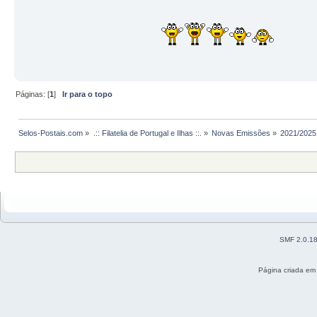
Páginas: [
1
]
Ir para o topo
Selos-Postais.com
»
.:: Filatelia de Portugal e Ilhas ::.
»
Novas Emissões
»
2021/2025
SMF 2.0.1
Página criada em