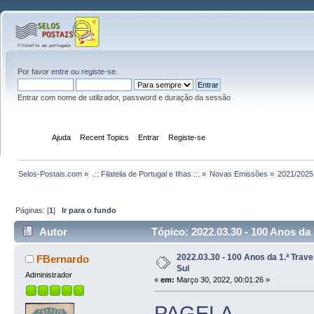
Por favor
entre
ou
registe-se
.
Entrar com nome de utilizador, password e duração da sessão
Início
Ajuda
Recent Topics
Entrar
Registe-se
Selos-Postais.com
»
.:: Filatelia de Portugal e Ilhas ::.
»
Novas Emissões
»
2021/2025
Páginas: [
1
]
Ir para o fundo
Autor
Tópico: 2022.03.30 - 100 Anos da 
2022.03.30 - 100 Anos da 1.ª Trave
FBernardo
Sul
Administrador
«
em:
Março 30, 2022, 00:01:26 »
PAGELA