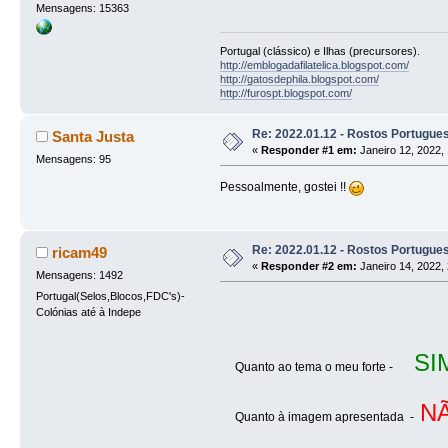
Mensagens: 15363
Portugal (clássico) e Ilhas (precursores).
http://emblogadafilatelica.blogspot.com/
http://gatosdephila.blogspot.com/
http://furospt.blogspot.com/
Re: 2022.01.12 - Rostos Portugu
Santa Justa
«
Responder #1 em:
Janeiro 12, 2022, 
Mensagens: 95
Pessoalmente, gostei !!
Re: 2022.01.12 - Rostos Portugu
ricam49
«
Responder #2 em:
Janeiro 14, 2022, 
Mensagens: 1492
Portugal(Selos,Blocos,FDC's)-
Colónias até à Indepe
SI
Quanto ao tema o meu forte -
N
Quanto à imagem apresentada -