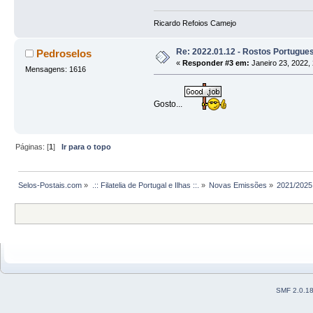
Ricardo Refoios Camejo
Re: 2022.01.12 - Rostos Portugu
Pedroselos
«
Responder #3 em:
Janeiro 23, 2022, 
Mensagens: 1616
Gosto...
Páginas: [
1
]
Ir para o topo
Selos-Postais.com
»
.:: Filatelia de Portugal e Ilhas ::.
»
Novas Emissões
»
2021/2025
SMF 2.0.1