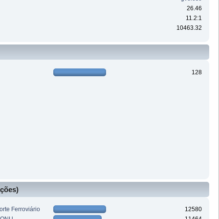
26.46
11.2:1
10463.32
128
ações)
rte Ferroviário
12580