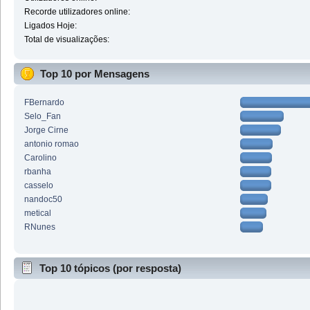
Recorde utilizadores online:
Ligados Hoje:
Total de visualizações:
Top 10 por Mensagens
FBernardo
Selo_Fan
Jorge Cirne
antonio romao
Carolino
rbanha
casselo
nandoc50
metical
RNunes
Top 10 tópicos (por resposta)