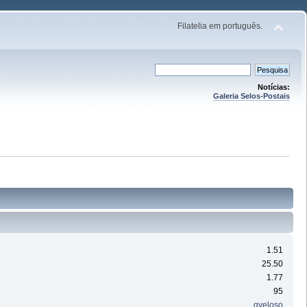
Filatelia em português.
Notícias:
Galeria Selos-Postais
1.51
25.50
1.77
95
gveloso