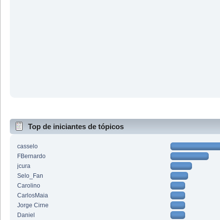
Top de iniciantes de tópicos
casselo
FBernardo
jcura
Selo_Fan
Carolino
CarlosMaia
Jorge Cirne
Daniel