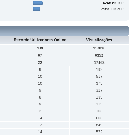
426d 6h 10m
298d 11h 30m
Recorde Utilizadores Online
Visualizações
439
412090
67
6352
22
17462
9
192
10
517
10
375
9
327
8
135
9
215
3
103
14
606
12
849
14
572