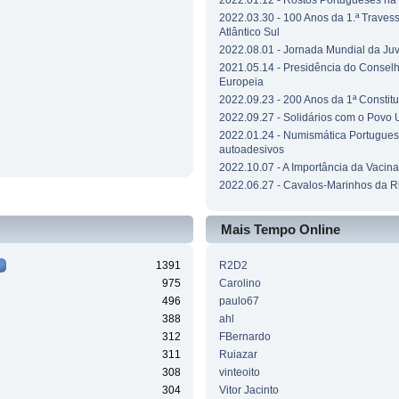
2022.01.12 - Rostos Portugueses n
2022.03.30 - 100 Anos da 1.ª Traves
Atlântico Sul
2022.08.01 - Jornada Mundial da Ju
2021.05.14 - Presidência do Consel
Europeia
2022.09.23 - 200 Anos da 1ª Constit
2022.09.27 - Solidários com o Povo 
2022.01.24 - Numismática Portuguesa
autoadesivos
2022.10.07 - A Importância da Vacin
2022.06.27 - Cavalos-Marinhos da R
Mais Tempo Online
1391
R2D2
975
Carolino
496
paulo67
388
ahl
312
FBernardo
311
Ruiazar
308
vinteoito
304
Vitor Jacinto