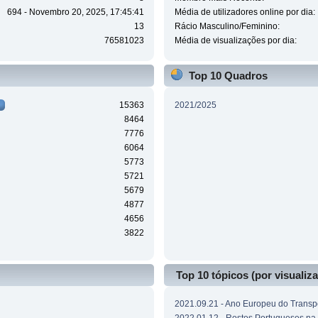
694 - Novembro 20, 2025, 17:45:41
Média de utilizadores online por dia:
13
Rácio Masculino/Feminino:
76581023
Média de visualizações por dia:
Top 10 Quadros
15363
2021/2025
8464
7776
6064
5773
5721
5679
4877
4656
3822
Top 10 tópicos (por visualiz
2021.09.21 - Ano Europeu do Transpo