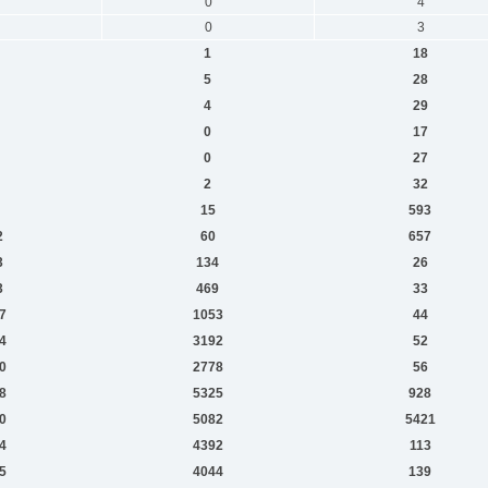
0
4
0
3
1
18
5
28
4
29
0
17
0
27
2
32
15
593
2
60
657
3
134
26
3
469
33
7
1053
44
4
3192
52
0
2778
56
8
5325
928
0
5082
5421
4
4392
113
5
4044
139