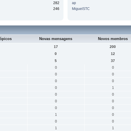
282
ap
246
MiguelSTC
ópicos
Novas mensagens
Novos membros
17
200
0
12
5
37
0
0
0
0
0
0
0
1
0
0
0
0
0
0
1
0
0
0
1
1