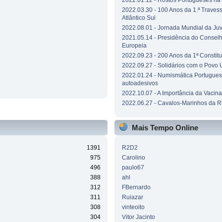
2022.01.12 - Rostos Portugueses n
2022.03.30 - 100 Anos da 1.ª Traves
Atlântico Sul
2022.08.01 - Jornada Mundial da Ju
2021.05.14 - Presidência do Consel
Europeia
2022.09.23 - 200 Anos da 1ª Constit
2022.09.27 - Solidários com o Povo 
2022.01.24 - Numismática Portuguesa
autoadesivos
2022.10.07 - A Importância da Vacin
2022.06.27 - Cavalos-Marinhos da R
Mais Tempo Online
1391
R2D2
975
Carolino
496
paulo67
388
ahl
312
FBernardo
311
Ruiazar
308
vinteoito
304
Vitor Jacinto