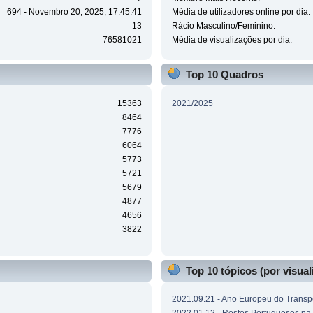
694 - Novembro 20, 2025, 17:45:41
Média de utilizadores online por dia:
13
Rácio Masculino/Feminino:
76581021
Média de visualizações por dia:
Top 10 Quadros
15363
2021/2025
8464
7776
6064
5773
5721
5679
4877
4656
3822
Top 10 tópicos (por visual
2021.09.21 - Ano Europeu do Transpo