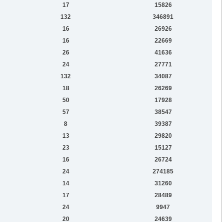
17
15826
132
346891
16
26926
16
22669
26
41636
24
27771
132
34087
18
26269
50
17928
57
38547
8
39387
13
29820
23
15127
16
26724
24
274185
14
31260
17
28489
24
9947
20
24639