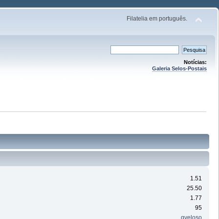
Filatelia em português.
Notícias:
Galeria Selos-Postais
1.51
25.50
1.77
95
gveloso