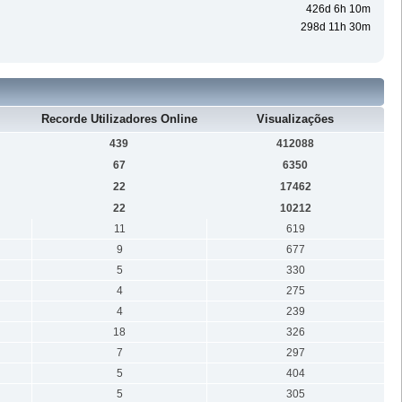
426d 6h 10m
298d 11h 30m
Recorde Utilizadores Online
Visualizações
439
412088
67
6350
22
17462
22
10212
11
619
9
677
5
330
4
275
4
239
18
326
7
297
5
404
5
305