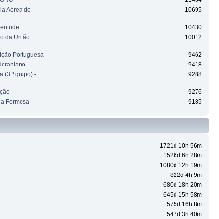
a ONU
11464
sia Aérea do
10695
ventude
10430
ho da União
10012
uição Portuguesa
9462
Ucraniano
9418
 (3.º grupo) -
9288
ação
9276
ia Formosa
9185
1721d 10h 56m
1526d 6h 28m
1080d 12h 19m
822d 4h 9m
680d 18h 20m
645d 15h 58m
575d 16h 8m
547d 3h 40m