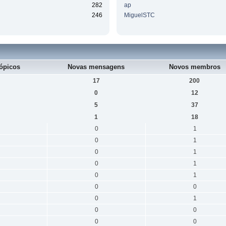
282
ap
246
MiguelSTC
ópicos
Novas mensagens
Novos membros
17
200
0
12
5
37
1
18
0
1
0
1
0
1
0
1
0
1
0
0
0
1
0
0
0
0