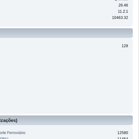
26.46
11.2:1
10463.32
128
izações)
rte Ferroviário
12580