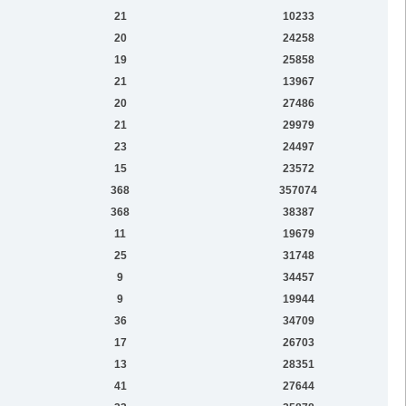
21
10233
20
24258
19
25858
21
13967
20
27486
21
29979
23
24497
15
23572
368
357074
368
38387
11
19679
25
31748
9
34457
9
19944
36
34709
17
26703
13
28351
41
27644