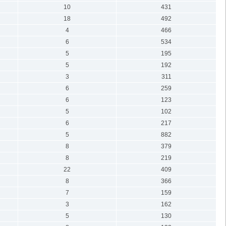
10
431
18
492
4
466
6
534
5
195
5
192
3
311
6
259
6
123
5
102
6
217
5
882
8
379
8
219
22
409
8
366
7
159
3
162
5
130