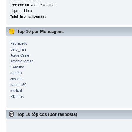
Recorde utilizadores online:
Ligados Hoje:
Total de visualizações:
Top 10 por Mensagens
FBernardo
Selo_Fan
Jorge Cirne
antonio romao
Carolino
rbanha
casselo
nandoc50
metical
RNunes
Top 10 tópicos (por resposta)