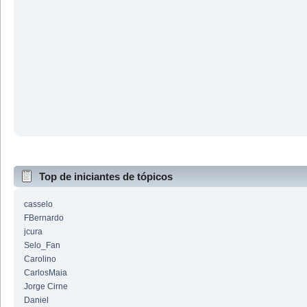
Top de iniciantes de tópicos
casselo
FBernardo
jcura
Selo_Fan
Carolino
CarlosMaia
Jorge Cirne
Daniel