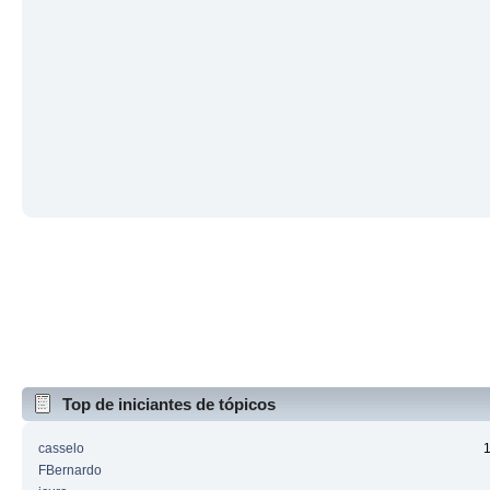
Top de iniciantes de tópicos
casselo
FBernardo