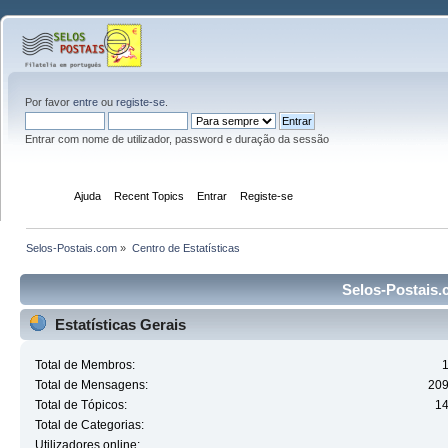
Por favor
entre
ou
registe-se
.
Entrar com nome de utilizador, password e duração da sessão
Início
Ajuda
Recent Topics
Entrar
Registe-se
Selos-Postais.com
»
Centro de Estatísticas
Selos-Postais.c
Estatísticas Gerais
Total de Membros:
Total de Mensagens:
20
Total de Tópicos:
1
Total de Categorias:
Utilizadores online: