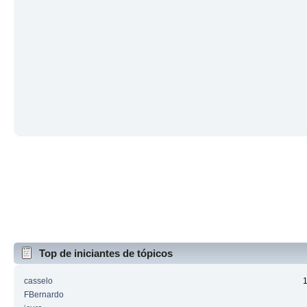
Top de iniciantes de tópicos
casselo
FBernardo