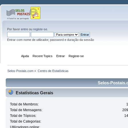
Por favor
entre
ou
registe-se
.
Entrar com nome de utilizador, password e duração da sessão
Início
Ajuda
Recent Topics
Entrar
Registe-se
Selos-Postais.com
»
Centro de Estatísticas
Selos-Postais.c
Estatísticas Gerais
Total de Membros:
Total de Mensagens:
20
Total de Tópicos:
1
Total de Categorias:
Utilizadores online: