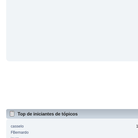
Top de iniciantes de tópicos
casselo
FBernardo