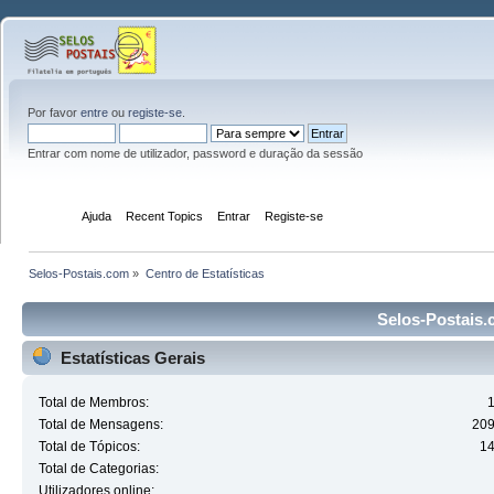
Por favor
entre
ou
registe-se
.
Entrar com nome de utilizador, password e duração da sessão
Início
Ajuda
Recent Topics
Entrar
Registe-se
Selos-Postais.com
»
Centro de Estatísticas
Selos-Postais.c
Estatísticas Gerais
Total de Membros:
Total de Mensagens:
20
Total de Tópicos:
1
Total de Categorias:
Utilizadores online: