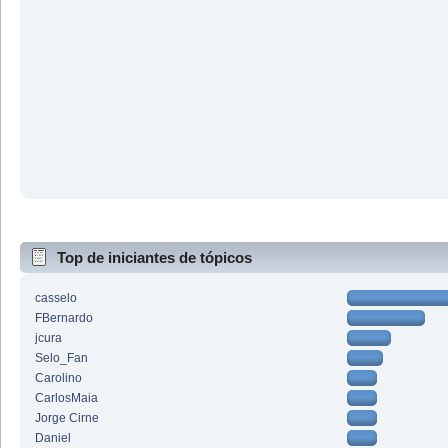
Top de iniciantes de tópicos
casselo
FBernardo
jcura
Selo_Fan
Carolino
CarlosMaia
Jorge Cirne
Daniel