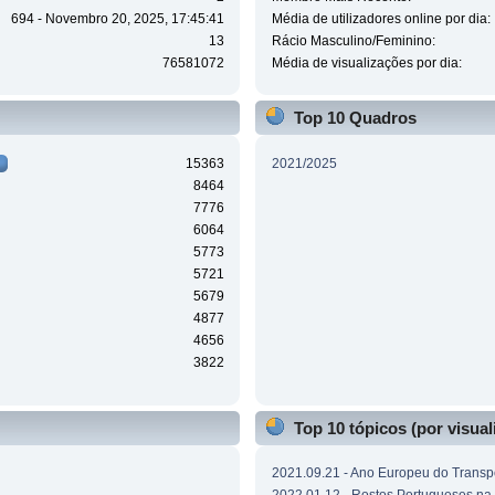
694 - Novembro 20, 2025, 17:45:41
Média de utilizadores online por dia:
13
Rácio Masculino/Feminino:
76581072
Média de visualizações por dia:
Top 10 Quadros
15363
2021/2025
8464
7776
6064
5773
5721
5679
4877
4656
3822
Top 10 tópicos (por visual
2021.09.21 - Ano Europeu do Transpo