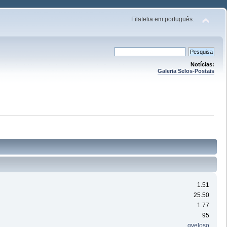
Filatelia em português.
Notícias:
Galeria Selos-Postais
1.51
25.50
1.77
95
gveloso