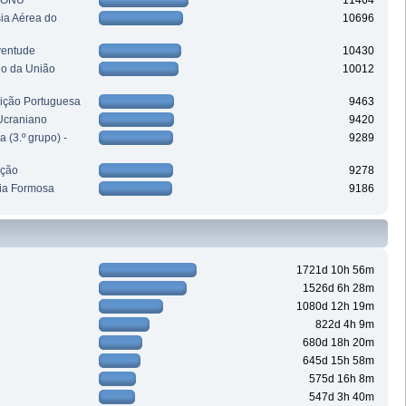
a ONU
11464
sia Aérea do
10696
ventude
10430
ho da União
10012
uição Portuguesa
9463
Ucraniano
9420
 (3.º grupo) -
9289
ação
9278
ia Formosa
9186
1721d 10h 56m
1526d 6h 28m
1080d 12h 19m
822d 4h 9m
680d 18h 20m
645d 15h 58m
575d 16h 8m
547d 3h 40m