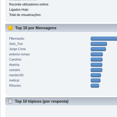
Recorde utilizadores online:
Ligados Hoje:
Total de visualizações:
Top 10 por Mensagens
FBernardo
Selo_Fan
Jorge Cirne
antonio romao
Carolino
rbanha
casselo
nandoc50
metical
RNunes
Top 10 tópicos (por resposta)