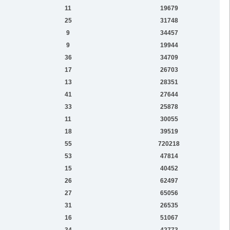
11
19679
25
31748
9
34457
9
19944
36
34709
17
26703
13
28351
41
27644
33
25878
11
30055
18
39519
55
720218
53
47814
15
40452
26
62497
27
65056
31
26535
16
51067
34
42773