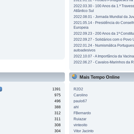
2022.01.12 - Rostos Portugueses n
2022.03.30 - 100 Anos da 1.ª Traves
Atlântico Sul
2022.08.01 - Jornada Mundial da Ju
2021.05.14 - Presidência do Consel
Europeia
2022.09.23 - 200 Anos da 1ª Constit
2022.09.27 - Solidários com o Povo 
2022.01.24 - Numismática Portuguesa
autoadesivos
2022.10.07 - A Importância da Vacin
2022.06.27 - Cavalos-Marinhos da R
Mais Tempo Online
1391
R2D2
975
Carolino
496
paulo67
388
ahl
312
FBernardo
311
Ruiazar
308
vinteoito
304
Vitor Jacinto