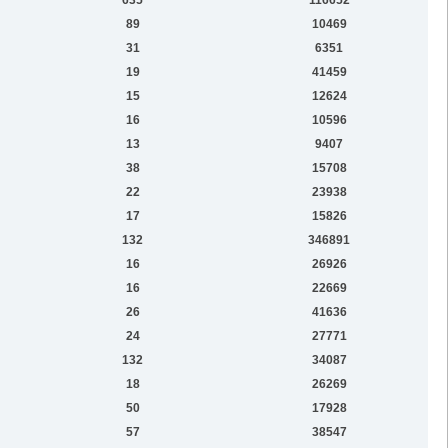
89
10469
31
6351
19
41459
15
12624
16
10596
13
9407
38
15708
22
23938
17
15826
132
346891
16
26926
16
22669
26
41636
24
27771
132
34087
18
26269
50
17928
57
38547