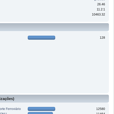
26.46
11.2:1
10463.32
128
izações)
rte Ferroviário
12580