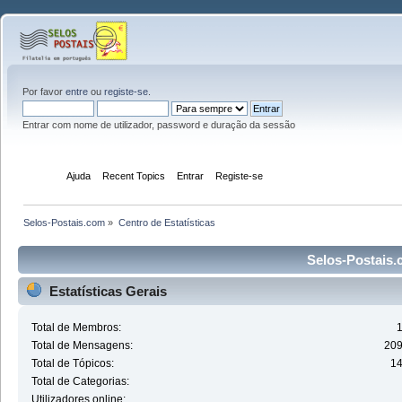
Por favor
entre
ou
registe-se
.
Entrar com nome de utilizador, password e duração da sessão
Início
Ajuda
Recent Topics
Entrar
Registe-se
Selos-Postais.com
»
Centro de Estatísticas
Selos-Postais.c
Estatísticas Gerais
Total de Membros:
Total de Mensagens:
20
Total de Tópicos:
1
Total de Categorias:
Utilizadores online: