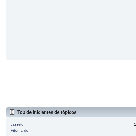
Top de iniciantes de tópicos
casselo
FBernardo