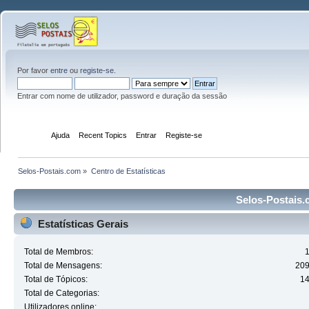
Por favor
entre
ou
registe-se
.
Entrar com nome de utilizador, password e duração da sessão
Início
Ajuda
Recent Topics
Entrar
Registe-se
Selos-Postais.com
»
Centro de Estatísticas
Selos-Postais.c
Estatísticas Gerais
Total de Membros:
Total de Mensagens:
20
Total de Tópicos:
1
Total de Categorias:
Utilizadores online: