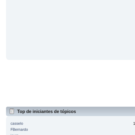
Top de iniciantes de tópicos
casselo
FBernardo