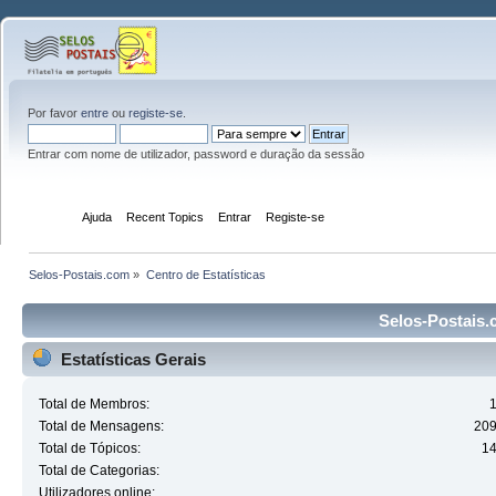
Por favor
entre
ou
registe-se
.
Entrar com nome de utilizador, password e duração da sessão
Início
Ajuda
Recent Topics
Entrar
Registe-se
Selos-Postais.com
»
Centro de Estatísticas
Selos-Postais.c
Estatísticas Gerais
Total de Membros:
Total de Mensagens:
20
Total de Tópicos:
1
Total de Categorias:
Utilizadores online: