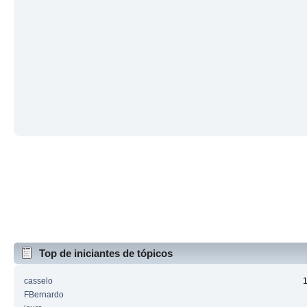
Top de iniciantes de tópicos
casselo
FBernardo