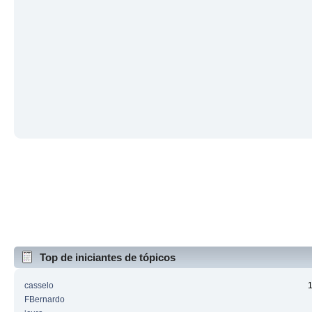
Top de iniciantes de tópicos
casselo
FBernardo