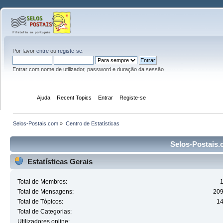
Por favor
entre
ou
registe-se
.
Entrar com nome de utilizador, password e duração da sessão
Início
Ajuda
Recent Topics
Entrar
Registe-se
Selos-Postais.com
»
Centro de Estatísticas
Selos-Postais.c
Estatísticas Gerais
Total de Membros:
Total de Mensagens:
20
Total de Tópicos:
1
Total de Categorias:
Utilizadores online: