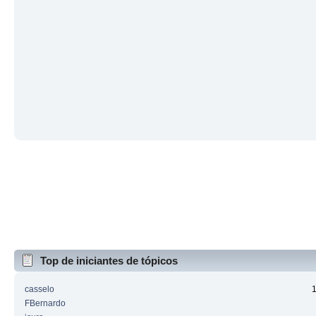
Top de iniciantes de tópicos
casselo
FBernardo