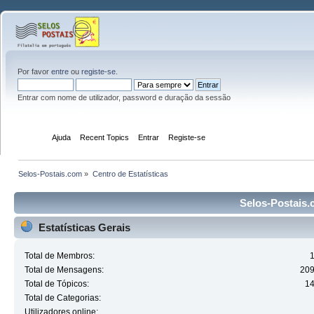
Por favor
entre
ou
registe-se
.
Entrar com nome de utilizador, password e duração da sessão
Início
Ajuda
Recent Topics
Entrar
Registe-se
Selos-Postais.com
»
Centro de Estatísticas
Selos-Postais.c
Estatísticas Gerais
Total de Membros:
Total de Mensagens:
20
Total de Tópicos:
1
Total de Categorias:
Utilizadores online: