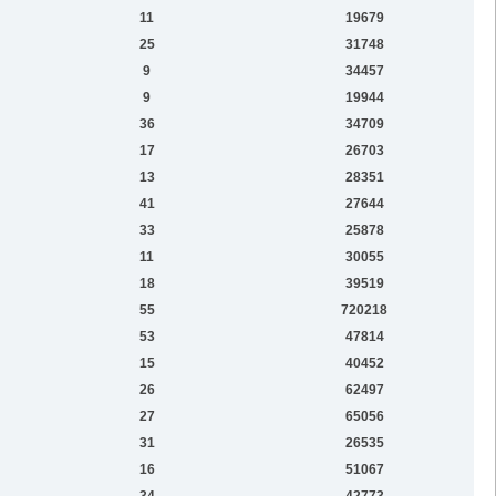
11
19679
25
31748
9
34457
9
19944
36
34709
17
26703
13
28351
41
27644
33
25878
11
30055
18
39519
55
720218
53
47814
15
40452
26
62497
27
65056
31
26535
16
51067
34
42773