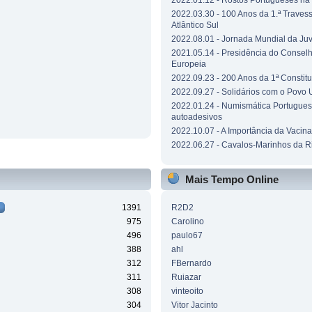
2022.01.12 - Rostos Portugueses n
2022.03.30 - 100 Anos da 1.ª Traves
Atlântico Sul
2022.08.01 - Jornada Mundial da Ju
2021.05.14 - Presidência do Consel
Europeia
2022.09.23 - 200 Anos da 1ª Constit
2022.09.27 - Solidários com o Povo 
2022.01.24 - Numismática Portuguesa
autoadesivos
2022.10.07 - A Importância da Vacin
2022.06.27 - Cavalos-Marinhos da R
Mais Tempo Online
1391
R2D2
975
Carolino
496
paulo67
388
ahl
312
FBernardo
311
Ruiazar
308
vinteoito
304
Vitor Jacinto