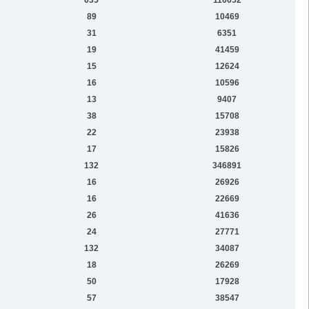
89
10469
31
6351
19
41459
15
12624
16
10596
13
9407
38
15708
22
23938
17
15826
132
346891
16
26926
16
22669
26
41636
24
27771
132
34087
18
26269
50
17928
57
38547