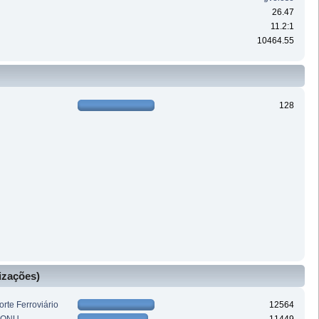
26.47
11.2:1
10464.55
128
izações)
rte Ferroviário
12564