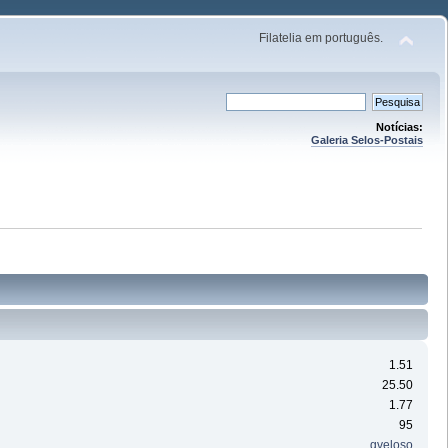
Filatelia em português.
Notícias:
Galeria Selos-Postais
1.51
25.50
1.77
95
gveloso