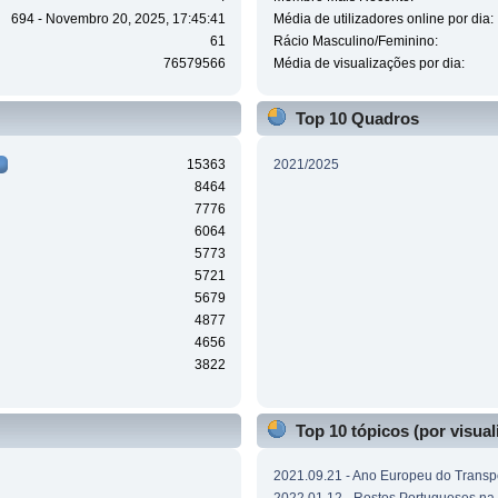
694 - Novembro 20, 2025, 17:45:41
Média de utilizadores online por dia:
61
Rácio Masculino/Feminino:
76579566
Média de visualizações por dia:
Top 10 Quadros
15363
2021/2025
8464
7776
6064
5773
5721
5679
4877
4656
3822
Top 10 tópicos (por visual
2021.09.21 - Ano Europeu do Transpo