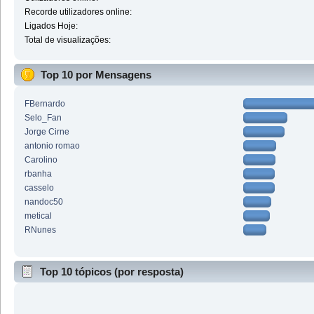
Recorde utilizadores online:
Ligados Hoje:
Total de visualizações:
Top 10 por Mensagens
FBernardo
Selo_Fan
Jorge Cirne
antonio romao
Carolino
rbanha
casselo
nandoc50
metical
RNunes
Top 10 tópicos (por resposta)