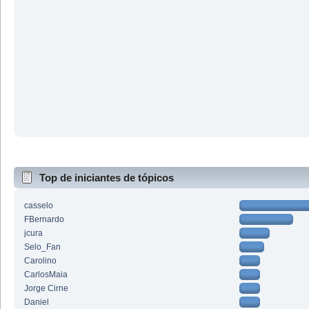
Top de iniciantes de tópicos
casselo
FBernardo
jcura
Selo_Fan
Carolino
CarlosMaia
Jorge Cirne
Daniel