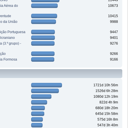
a ONU
11449
sia Aérea do
10673
ventude
10415
ho da União
9988
uição Portuguesa
9447
Ucraniano
9401
 (3.º grupo) -
9276
ação
9266
ia Formosa
9166
1721d 10h 56m
1526d 6h 28m
1080d 12h 19m
822d 4h 9m
680d 18h 20m
645d 15h 58m
575d 16h 8m
547d 3h 40m