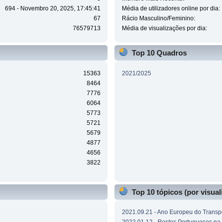
694 - Novembro 20, 2025, 17:45:41
Média de utilizadores online por dia:
67
Rácio Masculino/Feminino:
76579713
Média de visualizações por dia:
Top 10 Quadros
15363
2021/2025
8464
7776
6064
5773
5721
5679
4877
4656
3822
Top 10 tópicos (por visual
2021.09.21 - Ano Europeu do Transpo