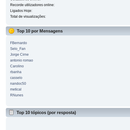
Recorde utilizadores online:
Ligados Hoje:
Total de visualizações:
Top 10 por Mensagens
FBernardo
Selo_Fan
Jorge Cirne
antonio romao
Carolino
rbanha
casselo
nandoc50
metical
RNunes
Top 10 tópicos (por resposta)