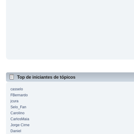
Top de iniciantes de tópicos
casselo
FBernardo
jcura
Selo_Fan
Carolino
CarlosMaia
Jorge Cirne
Daniel