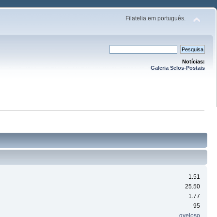
Filatelia em português.
Notícias:
Galeria Selos-Postais
1.51
25.50
1.77
95
gveloso