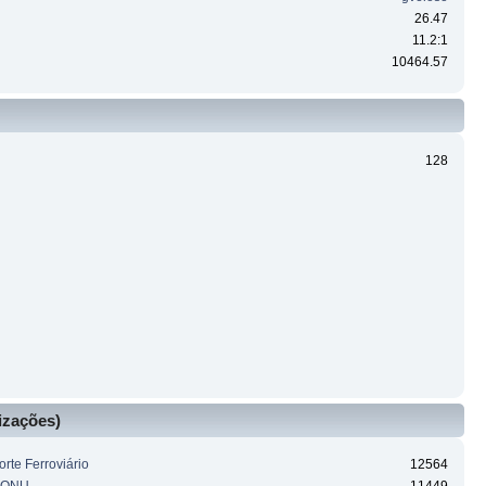
26.47
11.2:1
10464.57
128
izações)
rte Ferroviário
12564