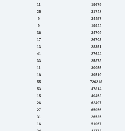
11
19679
25
31748
9
34457
9
19944
36
34709
17
26703
13
28351
41
27644
33
25878
11
30055
18
39519
55
720218
53
47814
15
40452
26
62497
27
65056
31
26535
16
51067
34
42773