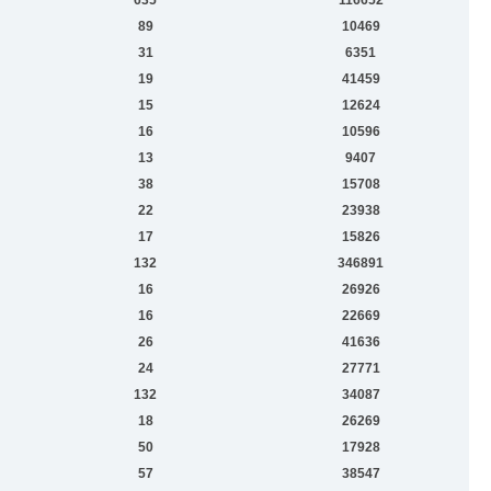
89
10469
31
6351
19
41459
15
12624
16
10596
13
9407
38
15708
22
23938
17
15826
132
346891
16
26926
16
22669
26
41636
24
27771
132
34087
18
26269
50
17928
57
38547