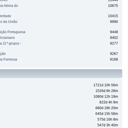
a ONU
11449
sia Aérea do
10675
ventude
10415
ho da União
9990
uição Portuguesa
9448
Ucraniano
9402
 (3.º grupo) -
9277
ação
9267
ia Formosa
9168
1721d 10h 56m
1526d 6h 28m
1080d 12h 19m
822d 4h 9m
680d 18h 20m
645d 15h 58m
575d 16h 8m
547d 3h 40m