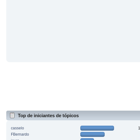
Top de iniciantes de tópicos
casselo
FBernardo