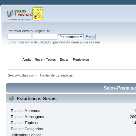
Por favor
entre
ou
registe-se
.
Entrar com nome de utilizador, password e duração da sessão
Início
Ajuda
Recent Topics
Entrar
Registe-se
Selos-Postais.com
»
Centro de Estatísticas
Selos-Postais.c
Estatísticas Gerais
Total de Membros:
Total de Mensagens:
20
Total de Tópicos:
1
Total de Categorias:
Utilizadores online: