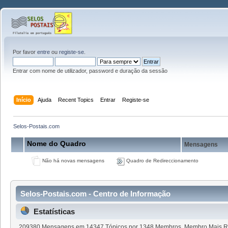
Por favor
entre
ou
registe-se
.
Entrar com nome de utilizador, password e duração da sessão
Início
Ajuda
Recent Topics
Entrar
Registe-se
Selos-Postais.com
Nome do Quadro
Mensagens
Não há novas mensagens
Quadro de Redireccionamento
Selos-Postais.com - Centro de Informação
Estatísticas
209380 Mensagens em 14347 Tópicos por 1348 Membros. Membro Mais R